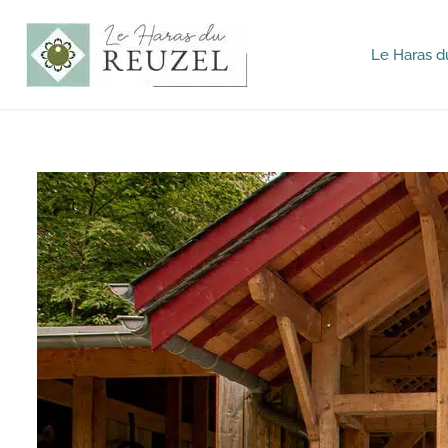
Le Haras d
Haras du
Reuzel -
Mariages
&
Séminaires