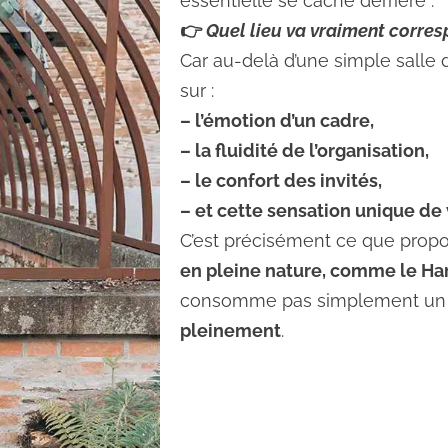
essentielle se cache derrière :
👉
Quel lieu va vraiment corres
Car au-delà d’une simple salle 
sur :
– l’émotion d’un cadre,
– la fluidité de l’organisation,
– le confort des invités,
– et cette sensation unique d
C’est précisément ce que prop
en pleine nature, comme le Har
consomme pas simplement un m
pleinement
.