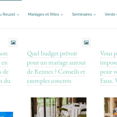
u Reuzel
Mariages et fêtes
Séminaires
Vente 
son
Quel budget prévoir
Vous p
e en
pour un mariage autour
impos
s de
de Rennes ? Conseils et
pour v
es du
exemples concrets
Faux. 