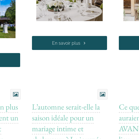
En savoir plus
n plus
L’automne serait-elle la
Ce que
sent un
saison idéale pour un
auraie
t
mariage intime et
AVANT 