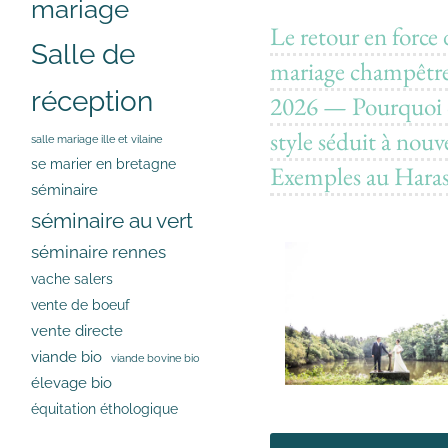
mariage
Le retour en force
Salle de
mariage champêtr
réception
2026 — Pourquoi 
style séduit à nouv
salle mariage ille et vilaine
se marier en bretagne
Exemples au Hara
séminaire
séminaire au vert
séminaire rennes
vache salers
vente de boeuf
vente directe
viande bio
viande bovine bio
élevage bio
équitation éthologique