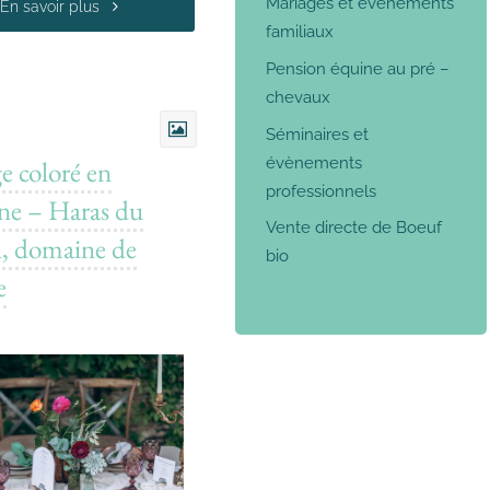
Mariages et événements
En savoir plus
familiaux
Pension équine au pré –
chevaux
Séminaires et
évènements
e coloré en
professionnels
ne – Haras du
Vente directe de Boeuf
, domaine de
bio
e