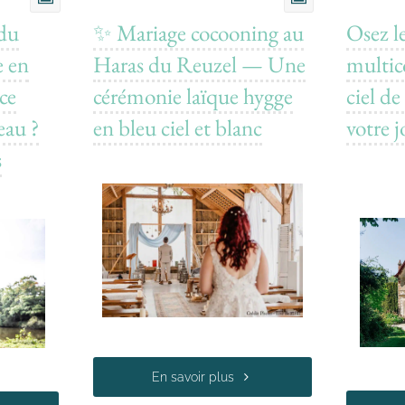
 du
✨ Mariage cocooning au
Osez l
e en
Haras du Reuzel — Une
multico
ce
cérémonie laïque hygge
ciel d
eau ?
en bleu ciel et blanc
votre j
s
En savoir plus