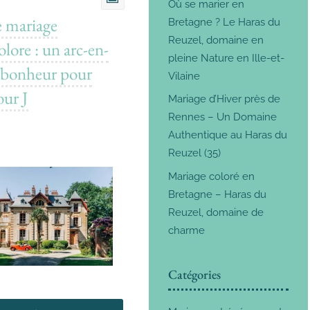
Où se marier en
e mariage
Bretagne ? Le Haras du
Reuzel, domaine en
lore : un arc-en-
pleine Nature en Ille-et-
e bonheur pour
Vilaine
our J
Mariage d’Hiver près de
Rennes – Un Domaine
Authentique au Haras du
Reuzel (35)
Mariage coloré en
Bretagne – Haras du
Reuzel, domaine de
charme
Catégories