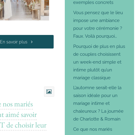
exemples concrets
Vous pensez que le lieu
impose une ambiance
pour votre cérémonie ?
Faux. Voilà pourquoi…
En savoir plus
Pourquoi de plus en plus
de couples choisissent
un week-end simple et
intime plutôt qu’un
mariage classique
L’automne serait-elle la
saison idéale pour un
 nos mariés
mariage intime et
chaleureux ? La journée
nt aimé savoir
de Charlotte & Romain
de choisir leur
Ce que nos mariés