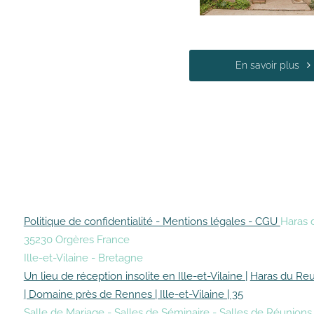
En savoir plus
Politique de confidentialité - Mentions légales - CGU
Haras 
35230 Orgères France
Ille-et-Vilaine - Bretagne
Un lieu de réception insolite en Ille-et-Vilaine |
Haras du Reu
| Domaine près de Rennes | Ille-et-Vilaine | 35
Salle de Mariage - Salles de Séminaire - Salles de Réunion