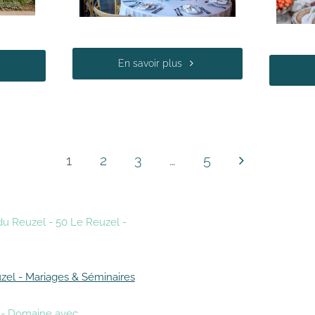
En savoir plus
1
2
3
…
5
du Reuzel - 50 Le Reuzel -
zel - Mariages & Séminaires
s - Domaine avec