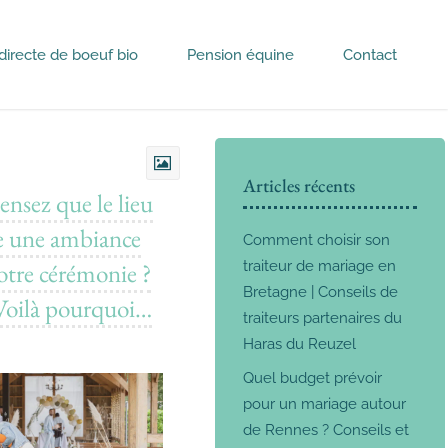
directe de boeuf bio
Pension équine
Contact
Articles récents
ensez que le lieu
e une ambiance
Comment choisir son
otre cérémonie ?
traiteur de mariage en
Bretagne | Conseils de
Voilà pourquoi…
traiteurs partenaires du
Haras du Reuzel
Quel budget prévoir
pour un mariage autour
de Rennes ? Conseils et