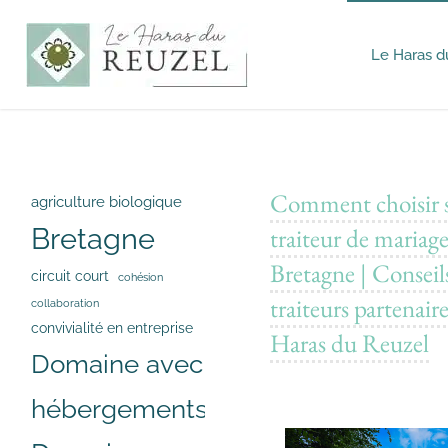
Le Haras d
Haras du
Reuzel -
Mariages
&
Séminaires
Comment choisir 
agriculture biologique
traiteur de mariag
Bretagne
Bretagne | Conseil
circuit court
cohésion
traiteurs partenair
collaboration
convivialité en entreprise
Haras du Reuzel
Domaine avec
hébergements