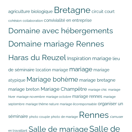
Bretagne
agriculture biologique
circuit court
convivialité en entreprise
cohésion
collaboration
Domaine avec hébergements
Domaine mariage Rennes
Haras du Reuzel
Inspiration mariage
lieu
mariage
de séminaire
location mariage
mariage
Mariage bohème
mariage bretagne
atypique
Mariage Champêtre
mariage breton
mariage chic
mariage
mariage rennes
hiver
mariage novembre
mariage octobre
mariage
organiser un
septembre
mariage thème nature
mariage écoresponsable
Rennes
séminaire
photo couple
photo de mariage
s'amuser
Salle de
Salle de mariage
en travaillant