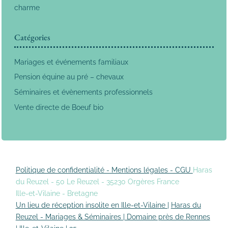
charme
Catégories
Mariages et événements familiaux
Pension équine au pré – chevaux
Séminaires et évènements professionnels
Vente directe de Boeuf bio
Politique de confidentialité - Mentions légales - CGU
Haras
du Reuzel - 50 Le Reuzel - 35230 Orgères France
Ille-et-Vilaine - Bretagne
Un lieu de réception insolite en Ille-et-Vilaine |
Haras du
Reuzel - Mariages & Séminaires | Domaine près de Rennes