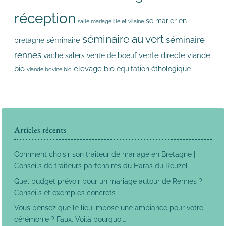
réception
se marier en
salle mariage ille et vilaine
séminaire au vert
séminaire
séminaire
bretagne
rennes
vente directe
viande
vache salers
vente de boeuf
bio
élevage bio
équitation éthologique
viande bovine bio
Articles récents
Comment choisir son traiteur de mariage en Bretagne |
Conseils de traiteurs partenaires du Haras du Reuzel
Quel budget prévoir pour un mariage autour de Rennes ?
Conseils et exemples concrets
Vous pensez que le lieu impose une ambiance pour votre
cérémonie ? Faux. Voilà pourquoi…