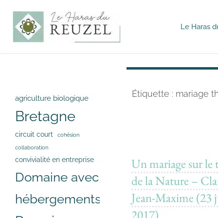
Le Haras d
Haras du
Reuzel -
Mariages
&
Séminaires
Étiquette :
mariage t
agriculture biologique
Bretagne
circuit court
cohésion
collaboration
Un mariage sur le
convivialité en entreprise
Domaine avec
de la Nature – Clar
Jean-Maxime (23 j
hébergements
2017)