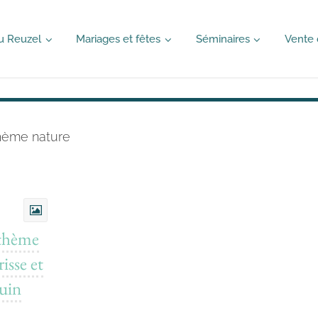
u Reuzel
Mariages et fêtes
Séminaires
Vente 
hème nature
 thème
isse et
uin