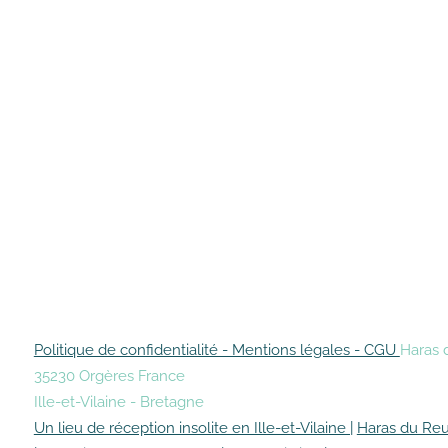
Politique de confidentialité - Mentions légales - CGU
Haras 
35230 Orgères France
Ille-et-Vilaine - Bretagne
Un lieu de réception insolite en Ille-et-Vilaine |
Haras du Reu