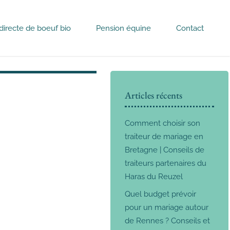
directe de boeuf bio
Pension équine
Contact
Articles récents
Comment choisir son
traiteur de mariage en
Bretagne | Conseils de
traiteurs partenaires du
Haras du Reuzel
Quel budget prévoir
pour un mariage autour
de Rennes ? Conseils et