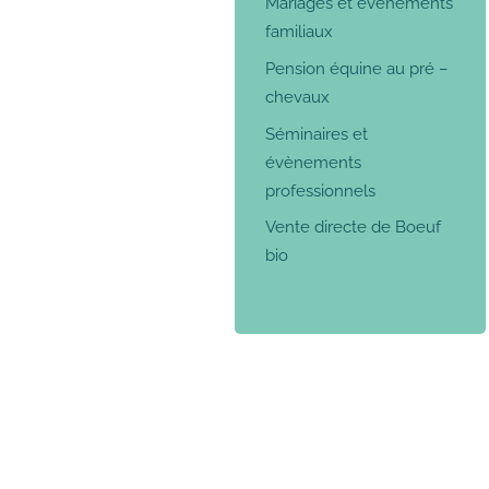
Mariages et événements
familiaux
Pension équine au pré –
chevaux
Séminaires et
évènements
professionnels
Vente directe de Boeuf
bio