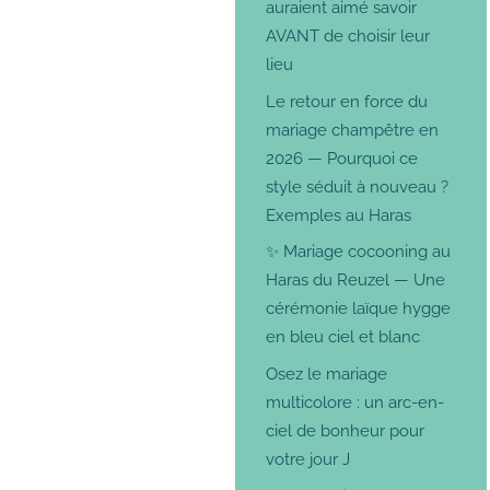
auraient aimé savoir
AVANT de choisir leur
lieu
Le retour en force du
mariage champêtre en
2026 — Pourquoi ce
style séduit à nouveau ?
Exemples au Haras
✨ Mariage cocooning au
Haras du Reuzel — Une
cérémonie laïque hygge
en bleu ciel et blanc
Osez le mariage
multicolore : un arc-en-
ciel de bonheur pour
votre jour J