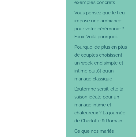
exemples concrets
Vous pensez que le lieu
impose une ambiance
pour votre cérémonie ?
Faux. Voilà pourquoi…
Pourquoi de plus en plus
de couples choisissent
un week-end simple et
intime plutôt qu’un
mariage classique
L’automne serait-elle la
saison idéale pour un
mariage intime et
chaleureux ? La journée
de Charlotte & Romain
Ce que nos mariés