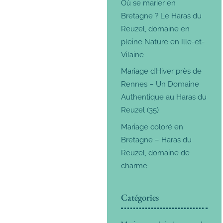
Où se marier en
Bretagne ? Le Haras du
Reuzel, domaine en
pleine Nature en Ille-et-
Vilaine
Mariage d’Hiver près de
Rennes – Un Domaine
Authentique au Haras du
Reuzel (35)
Mariage coloré en
Bretagne – Haras du
Reuzel, domaine de
charme
Catégories