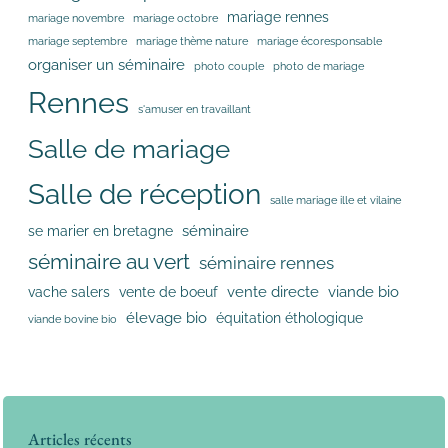
mariage rennes
mariage novembre
mariage octobre
mariage septembre
mariage thème nature
mariage écoresponsable
organiser un séminaire
photo couple
photo de mariage
Rennes
s'amuser en travaillant
Salle de mariage
Salle de réception
salle mariage ille et vilaine
séminaire
se marier en bretagne
séminaire au vert
séminaire rennes
vente directe
viande bio
vache salers
vente de boeuf
élevage bio
équitation éthologique
viande bovine bio
Articles récents