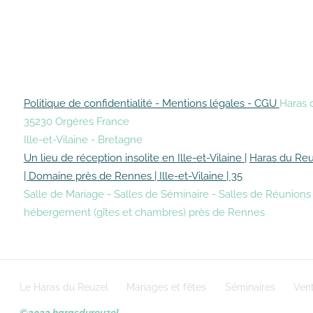
Politique de confidentialité - Mentions légales - CGU
Haras 
35230 Orgères France
Ille-et-Vilaine - Bretagne
Un lieu de réception insolite en Ille-et-Vilaine |
Haras du Reu
| Domaine près de Rennes | Ille-et-Vilaine | 35
Salle de Mariage - Salles de Séminaire - Salles de Réunion
hébergement (gîtes et chambres) près de Rennes
Le Haras du Reuzel
Mariages et fêtes
Séminaires
Vent
©2023 harasdureuzel