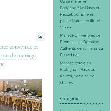
Où se marier en
Bretagne ? Le Haras du
Reuzel, domaine en
pleine Nature en Ille-et-
Vilaine
Mariage d’Hiver près de
Rennes – Un Domaine
ce conviviale et
Authentique au Haras du
tion de mariage
Reuzel (35)
ue
Mariage coloré en
Bretagne – Haras du
Reuzel, domaine de
charme
Catégories