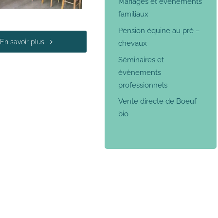
Mariages et événements
familiaux
Pension équine au pré –
En savoir plus
chevaux
Séminaires et
évènements
professionnels
Vente directe de Boeuf
bio