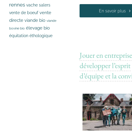
rennes
vache salers
En savoir plus
vente
vente de boeuf
directe
viande bio
viande
élevage bio
bovine bio
équitation éthologique
Jouer en entrepris
développer l’esprit
d’équipe et la convi