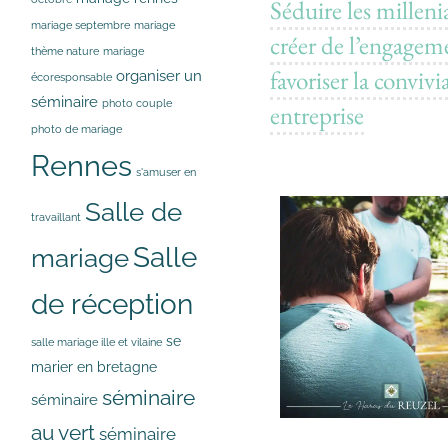
Séduire les millenia
mariage septembre
mariage
créer de l’engagem
thème nature
mariage
favoriser la convivi
organiser un
écoresponsable
séminaire
photo couple
entreprise
photo de mariage
Rennes
s'amuser en
Salle de
travaillant
Salle
mariage
de réception
se
salle mariage ille et vilaine
marier en bretagne
séminaire
séminaire
au vert
séminaire