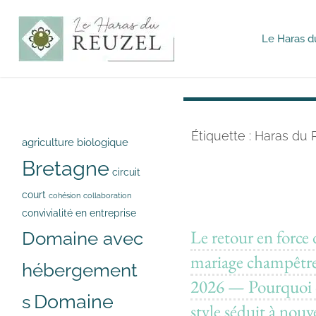
Le Haras d
Haras du
Reuzel -
Mariages
&
Séminaires
Étiquette :
Haras du 
agriculture biologique
Bretagne
circuit
court
cohésion
collaboration
convivialité en entreprise
Le retour en force
Domaine avec
mariage champêtr
hébergement
2026 — Pourquoi 
s
Domaine
style séduit à nouv