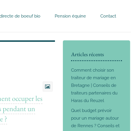
directe de boeuf bio
Pension équine
Contact
Articles récents
Comment choisir son
traiteur de mariage en
Bretagne | Conseils de
traiteurs partenaires du
nt occuper les
Haras du Reuzel
s pendant un
Quel budget prévoir
e ?
pour un mariage autour
de Rennes ? Conseils et