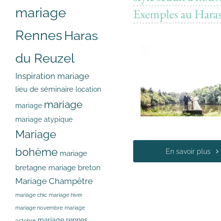
mariage
Exemples au Hara
Rennes
Haras
du Reuzel
Inspiration mariage
lieu de séminaire
location
mariage
mariage
mariage atypique
Mariage
bohème
En savoir plus
mariage
bretagne
mariage breton
Mariage Champêtre
mariage chic
mariage hiver
mariage novembre
mariage
mariage rennes
octobre