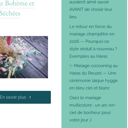
ge Bohème et
auraient aimé savoir
AVANT de choisir leur
 Séchées
lieu
Le retour en force du
mariage champêtre en
2026 — Pourquoi ce
style séduit à nouveau ?
Exemples au Haras
✨ Mariage cocooning au
Haras du Reuzel — Une
cérémonie laïque hygge
en bleu ciel et blanc
En savoir plus
Osez le mariage
multicolore : un arc-en-
ciel de bonheur pour
votre jour J