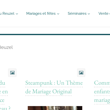
u Reuzel
Mariages et fêtes
Séminaires
Vente 
Reuzel
 du
Steampunk : Un Thème
Comme
e en
de Mariage Original
enfant
ce
mariag
eau ?