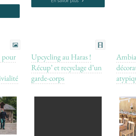
En savoir plus
e pour
Upcycling au Haras !
Ambian
Récup’ et recyclage d’un
décora
vialité
garde-corps
atypiq