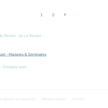
1
2
du Reuzel - 50 Le Reuzel -
zel - Mariages & Séminaires
s - Domaine avec
e directe de boeuf bio
Pension équine
Contact